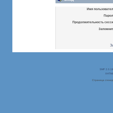
Имя пользовател
Парол
Продолжительность сесси
Запомнит
З
SMF 2.0.1
XHTM
Страница сгенер