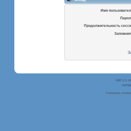
Имя пользовател
Парол
Продолжительность сесси
Запомнит
З
SMF 2.0.1
XHTM
Страница сгенери