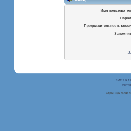
Имя пользовател
Парол
Продолжительность сесси
Запомнит
З
SMF 2.0.1
XHTM
Страница сгенери