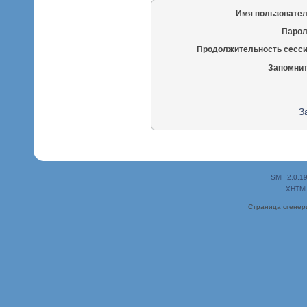
Имя пользовател
Парол
Продолжительность сесси
Запомнит
З
SMF 2.0.1
XHTM
Страница сгенери