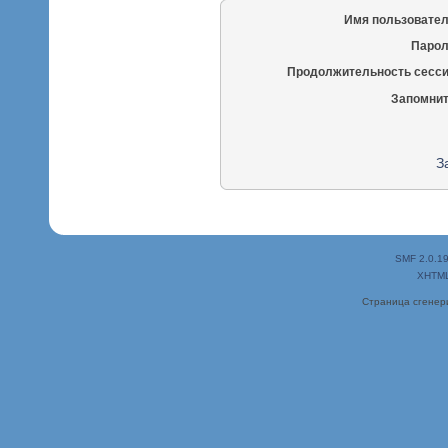
Имя пользовател
Парол
Продолжительность сесси
Запомнит
З
SMF 2.0.1
XHTM
Страница сгенери