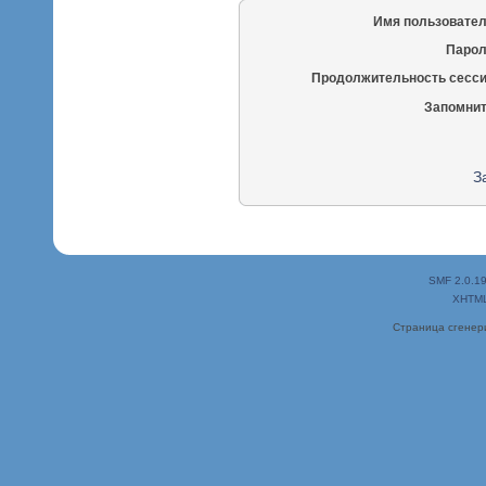
Имя пользовател
Парол
Продолжительность сесси
Запомнит
З
SMF 2.0.1
XHTM
Страница сгенери