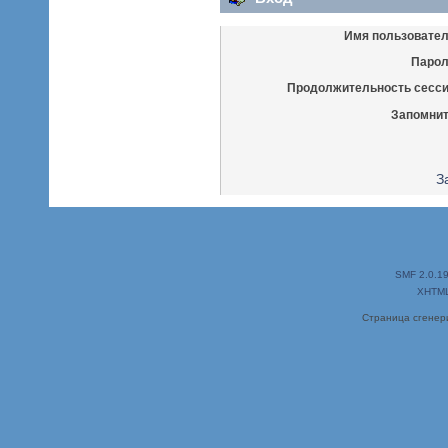
Имя пользовател
Парол
Продолжительность сесси
Запомнит
З
SMF 2.0.1
XHTM
Страница сгенери