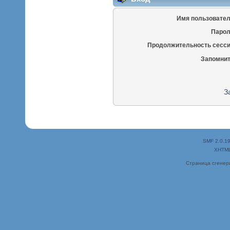
Имя пользовател
Парол
Продолжительность сесси
Запомнит
З
SMF 2.0.1
XHTM
Страница сгенери