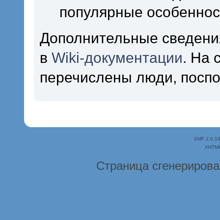
популярные особеннос
Дополнительные сведени
в
Wiki-документации
. На
перечислены люди, посп
SMF 2.0.1
XHTM
Страница сгенерирован