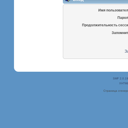
Имя пользовател
Парол
Продолжительность сесси
Запомнит
З
SMF 2.0.1
XHTM
Страница сгенери