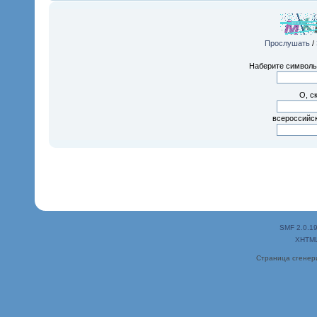
Прослушать
/
Наберите символы,
О, с
всероссийск
SMF 2.0.1
XHTM
Страница сгенери