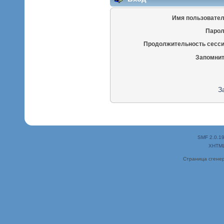
Имя пользовател
Парол
Продолжительность сесси
Запомнит
З
SMF 2.0.1
XHTM
Страница сгенер