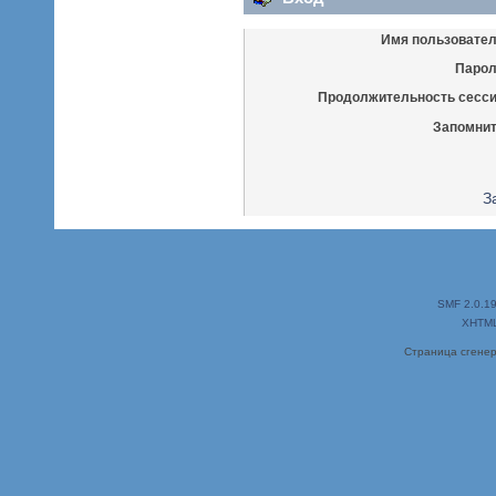
Имя пользовател
Парол
Продолжительность сесси
Запомнит
З
SMF 2.0.1
XHTM
Страница сгенер