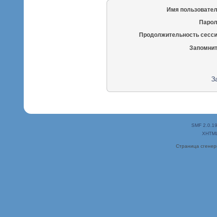
Имя пользовател
Парол
Продолжительность сесси
Запомнит
З
SMF 2.0.1
XHTM
Страница сгенери