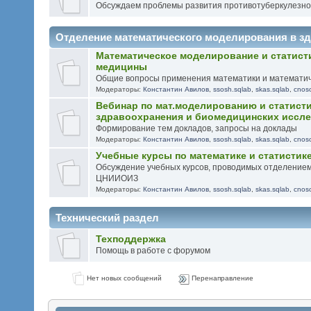
Обсуждаем проблемы развития противотуберкулезно
Отделение математического моделирования в 
Математическое моделирование и статисти
медицины
Общие вопросы применения математики и математич
Модераторы:
Константин Авилов
,
ssosh.sqlab
,
skas.sqlab
,
cnos
Вебинар по мат.моделированию и статисти
здравоохранения и биомедицинских иссл
Формирование тем докладов, запросы на доклады
Модераторы:
Константин Авилов
,
ssosh.sqlab
,
skas.sqlab
,
cnos
Учебные курсы по математике и статистик
Обсуждение учебных курсов, проводимых отделение
ЦНИИОИЗ
Модераторы:
Константин Авилов
,
ssosh.sqlab
,
skas.sqlab
,
cnos
Технический раздел
Техподдержка
Помощь в работе с форумом
Нет новых сообщений
Перенаправление