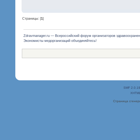
Страницы: [
1
]
Zdravmanager.ru — Всероссийский форум организаторов здравоохране
Экономисты медорганизаций объединяйтесь!
SMF 2.0.1
XHTM
Страница сгенери