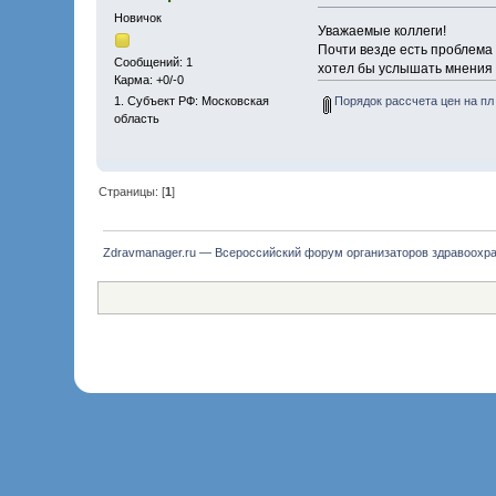
Новичок
Уважаемые коллеги!
Почти везде есть проблема
Сообщений: 1
хотел бы услышать мнения 
Карма: +0/-0
Порядок рассчета цен на пл
1. Субъект РФ: Московская
область
Страницы: [
1
]
Zdravmanager.ru — Всероссийский форум организаторов здравоохр