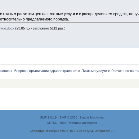
 с точным расчетом цен на платные услуги и с распределением средств, полу
относительно предлагаемого порядка.
 усл.docx
(23.85 КБ - загружено 5112 раз.)
анения
»
Вопросы организации здравоохранения
»
Платные услуги
»
Расчет цен на п
SMF 2.0.19
|
SMF © 2020
,
Simple Machines
XHTML
RSS
Мобильная версия
Страница сгенерирована за 0.735 секунд. Запросов: 20.