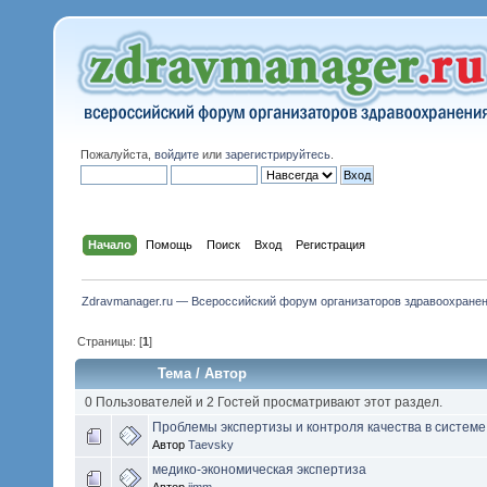
Пожалуйста,
войдите
или
зарегистрируйтесь
.
Начало
Помощь
Поиск
Вход
Регистрация
Zdravmanager.ru — Всероссийский форум организаторов здравоохране
Страницы: [
1
]
Тема
/
Автор
0 Пользователей и 2 Гостей просматривают этот раздел.
Проблемы экспертизы и контроля качества в систем
Автор
Taevsky
медико-экономическая экспертиза
Автор
jimm