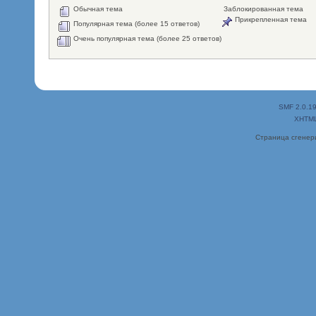
Обычная тема
Заблокированная тема
Прикрепленная тема
Популярная тема (более 15 ответов)
Очень популярная тема (более 25 ответов)
SMF 2.0.1
XHTM
Страница сгенери