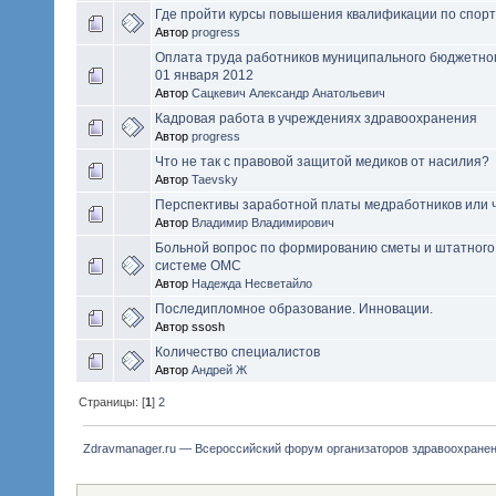
Где пройти курсы повышения квалификации по спор
Автор
progress
Оплата труда работников муниципального бюджетно
01 января 2012
Автор
Сацкевич Александр Анатольевич
Кадровая работа в учреждениях здравоохранения
Автор
progress
Что не так с правовой защитой медиков от насилия?
Автор
Taevsky
Перспективы заработной платы медработников или ч
Автор
Владимир Владимирович
Больной вопрос по формированию сметы и штатного
системе ОМС
Автор
Надежда Несветайло
Последипломное образование. Инновации.
Автор ssosh
Количество специалистов
Автор
Андрей Ж
Страницы: [
1
]
2
Zdravmanager.ru — Всероссийский форум организаторов здравоохране