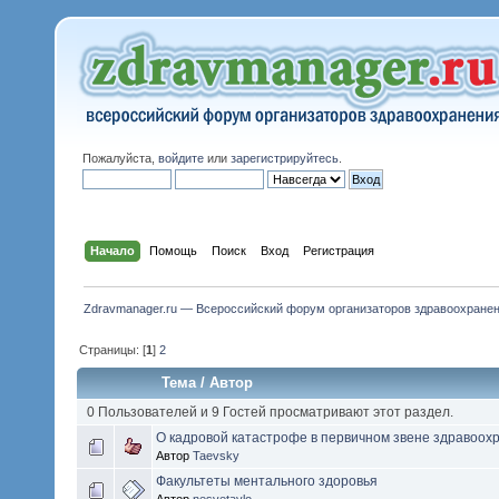
Пожалуйста,
войдите
или
зарегистрируйтесь
.
Начало
Помощь
Поиск
Вход
Регистрация
Zdravmanager.ru — Всероссийский форум организаторов здравоохране
Страницы: [
1
]
2
Тема
/
Автор
0 Пользователей и 9 Гостей просматривают этот раздел.
О кадровой катастрофе в первичном звене здравоох
Автор
Taevsky
Факультеты ментального здоровья
Автор
nesvetaylo