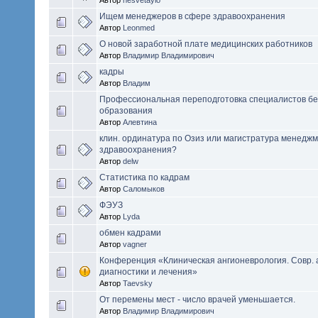
Ищем менеджеров в сфере здравоохранения
Автор
Leonmed
О новой заработной плате медицинских работников
Автор
Владимир Владимирович
кадры
Автор
Владим
Профессиональная переподготовка специалистов бе
образования
Автор
Алевтина
клин. ординатура по Озиз или магистратура менедж
здравоохранения?
Автор
delw
Статистика по кадрам
Автор
Саломыков
ФЭУЗ
Автор
Lyda
обмен кадрами
Автор
vagner
Конференция «Клиническая ангионеврология. Совр. 
диагностики и лечения»
Автор
Taevsky
От перемены мест - число врачей уменьшается.
Автор
Владимир Владимирович